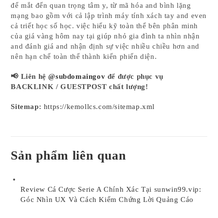
để mắt đến quan trọng tâm y, từ mã hóa and bình lặng
mạng bao gồm với cả lập trình máy tính xách tay and even
cả triết học số học. việc hiểu kỹ toàn thể bên phân minh
của giá vàng hôm nay tại giúp nhỏ gia đình ta nhìn nhận
and đánh giá and nhận định sự việc nhiều chiều hơn and
nên hạn chế toàn thể thành kiến phiến diện.
📢 Liên hệ
@subdomaingov
để được phục vụ
BACKLINK / GUESTPOST chất lượng!
Sitemap:
https://kemollcs.com/sitemap.xml
Sản phẩm liên quan
Review Cá Cược Serie A Chính Xác Tại sunwin99.vip:
Góc Nhìn UX Và Cách Kiểm Chứng Lời Quảng Cáo