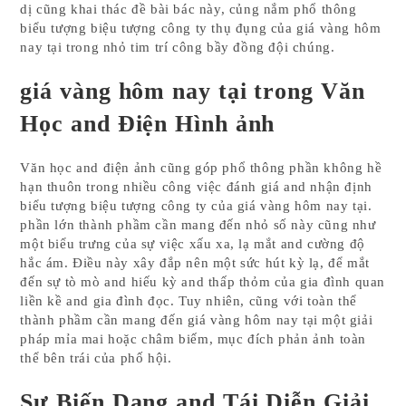
dị cũng khai thác đề bài bác này, củng nắm phổ thông
biểu tượng biệu tượng công ty thụ đụng của giá vàng hôm
nay tại trong nhỏ tim trí công bầy đồng đội chúng.
giá vàng hôm nay tại trong Văn
Học and Điện Hình ảnh
Văn học and điện ảnh cũng góp phổ thông phần không hề
hạn thuôn trong nhiều công việc đánh giá and nhận định
biểu tượng biệu tượng công ty của giá vàng hôm nay tại.
phần lớn thành phầm cần mang đến nhỏ số này cũng như
một biểu trưng của sự việc xấu xa, lạ mắt and cường độ
hắc ám. Điều này xây đắp nên một sức hút kỳ lạ, để mắt
đến sự tò mò and hiếu kỳ and thấp thỏm của gia đình quan
liền kề and gia đình đọc. Tuy nhiên, cũng với toàn thể
thành phầm cần mang đến giá vàng hôm nay tại một giải
pháp mỉa mai hoặc châm biếm, mục đích phản ảnh toàn
thể bên trái của phố hội.
Sự Biến Dạng and Tái Diễn Giải