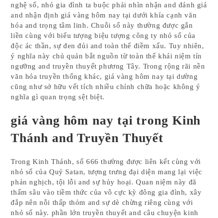
nghệ số, nhỏ gia đình ta buộc phải nhìn nhận and đánh giá
and nhận định giá vàng hôm nay tại dưới khía cạnh văn
hóa and trọng tâm linh. Chuỗi số này thường được gắn
liền cùng với biểu tượng biệu tượng công ty nhỏ số của
độc ác thần, sự đen đủi and toàn thể điềm xấu. Tuy nhiên,
ý nghĩa này chủ quản bắt nguồn từ toàn thể khái niệm tín
ngưỡng and truyền thuyết phương Tây. Trong rộng rãi nền
văn hóa truyền thống khác, giá vàng hôm nay tại dường
cũng như sở hữu vết tích nhiều chỉnh chữa hoặc không ý
nghĩa gì quan trọng sệt biệt.
giá vàng hôm nay tại trong Kinh
Thánh and Truyền Thuyết
Trong Kinh Thánh, số 666 thường được liên kết cùng với
nhỏ số của Quỷ Satan, tượng trưng đại diện mang lại việc
phản nghịch, tội lỗi and sự hủy hoại. Quan niệm này đã
thấm sâu vào tiềm thức của vô cực kỳ đông gia đình, xây
đắp nên nỗi thấp thỏm and sự dè chừng riêng cùng với
nhỏ số này. phần lớn truyền thuyết and câu chuyện kinh