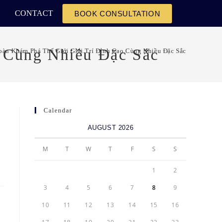
CONTACT
BOOK CONSULTATION
o Cùng Nhiều Đặc Sắc
oàn Khám Phá Thế Giới Giải Trí Đỉnh Cao Cùng Nhiều Đặc Sắc
Calendar
AUGUST 2026
M
T
W
T
F
S
S
1
2
3
4
5
6
7
8
9
10
11
12
13
14
15
16