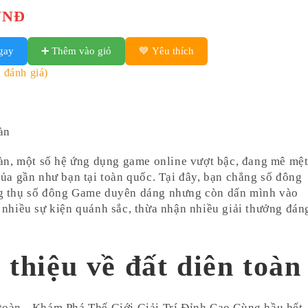
VNĐ
gay
➕ Thêm vào giỏ
💙 Yêu thích
 đánh giá)
àn
oàn, một số hệ ứng dụng game online vượt bậc, đang mê mệ
của gần như bạn tại toàn quốc. Tại đây, bạn chẳng số đông
 thụ số đông Game duyên dáng nhưng còn dấn mình vào
 nhiều sự kiện quánh sắc, thừa nhận nhiều giải thưởng đán
 thiệu về đất diên toàn