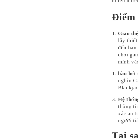
nhiều nhiề
Điểm 
Giao di
lẫy thiế
đến bạn 
chơi gam
mình va
hầu hết 
nghìn Ga
Blackjac
Hệ thốn
thông ti
xác an t
người ti
Tại s