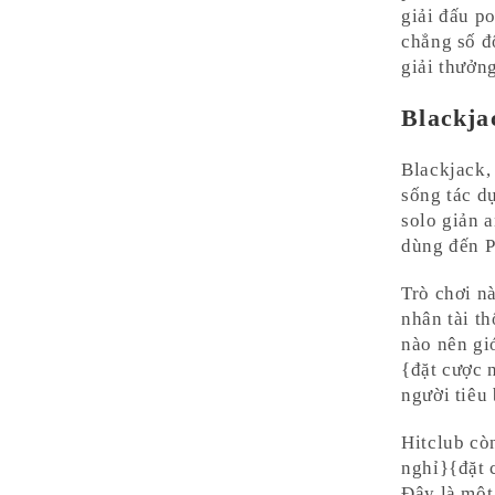
giải đấu p
chẳng số đô
giải thưởn
Blackja
Blackjack,
sống tác dụ
solo giản 
dùng đến P
Trò chơi n
nhân tài th
nào nên gi
{đặt cược 
người tiêu
Hitclub cò
nghỉ}{đặt c
Đây là một