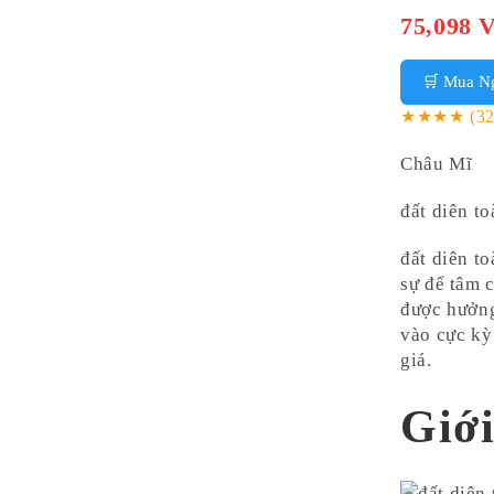
75,098 
🛒 Mua N
★★★★
(32
Châu Mĩ
đất diên to
đất diên t
sự để tâm 
được hưởng
vào cực kỳ
giá.
Giới