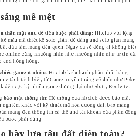
u chủng chiếc thể game từ cử chỉ, thể thao đến khám phá.
sáng mê mệt
ện thân mật and dễ tiêu buộc phải dùng
: Hitclub với lộng
t kế mẫu mã thiết kế solo giản, dễ dàng and solo giản mang
bắt đầu làm mang đến quen. Ngay cả số đông ai không biế
e online cũng nhường nhịn như nhường nhịn như tự tin dấ
̀o and hóng hóng.
chiếc game ít nhiều
: Hitclub kiêu hãnh phân phối hàng
me tách tách biệt, từ Game truyền thống cổ điển như Poke
k đến cực kỳ nhiều game đương đại như Slots, Roulette.
g bảo mật thông tin
: Hệ thống của hitclub được bảo mật
n nghiêm khắc với kỹ thuật mã hóa đương đại, bao mang
oàn mang đến thông tin cá thể and tài khoản của phần đôn
êu buộc phải dùng.
ao hãy lựa tậu đất diên toàn?