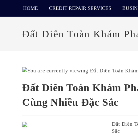
HOME
CREDIT REPAIR SERVICES
BUSIN
Đất Diên Toàn Khám Phá
Đất Diên Toàn Khám Phá
Cùng Nhiều Đặc Sắc
Đất Diên T
Sắc