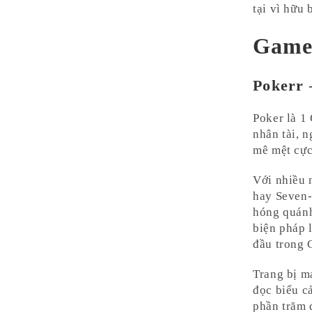
tại vì hữu 
Game 
Pokerr 
Poker là 1
nhân tài, n
mê mệt cực 
Với nhiều 
hay Seven-
hóng quánh
biện pháp 
đầu trong 
Trang bị m
đọc biểu c
phần trăm 