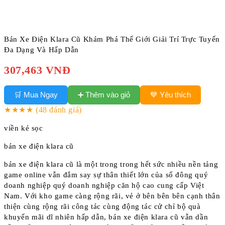
Bán Xe Điện Klara Cũ Khám Phá Thế Giới Giải Trí Trực Tuyến
Đa Dạng Và Hấp Dẫn
307,463 VNĐ
➕ Thêm vào giỏ
🛒 Mua Ngay
💙 Yêu thích
★★★★
(48 đánh giá)
viền kẻ sọc
bán xe điện klara cũ
bán xe điện klara cũ là một trong trong hết sức nhiều nền tảng
game online vẫn đắm say sự thân thiết lớn của số đông quý
doanh nghiệp quý doanh nghiệp căn hộ cao cung cấp Việt
Nam. Với kho game càng rộng rãi, vẻ ở bên bên bên cạnh thân
thiện cùng rộng rãi công tác cùng động tác cử chỉ bộ quà
khuyến mãi dĩ nhiên hấp dẫn, bán xe điện klara cũ vẫn dần