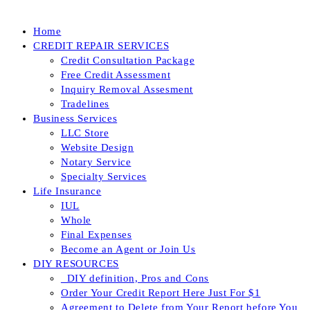
Home
CREDIT REPAIR SERVICES
Credit Consultation Package
Free Credit Assessment
Inquiry Removal Assesment
Tradelines
Business Services
LLC Store
Website Design
Notary Service
Specialty Services
Life Insurance
IUL
Whole
Final Expenses
Become an Agent or Join Us
DIY RESOURCES
_DIY definition, Pros and Cons
Order Your Credit Report Here Just For $1
Agreement to Delete from Your Report before You