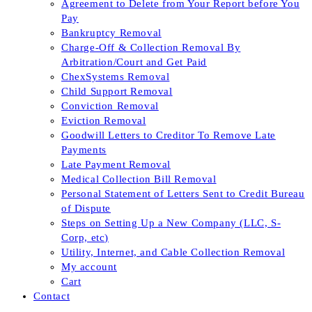
Agreement to Delete from Your Report before You
Pay
Bankruptcy Removal
Charge-Off & Collection Removal By
Arbitration/Court and Get Paid
ChexSystems Removal
Child Support Removal
Conviction Removal
Eviction Removal
Goodwill Letters to Creditor To Remove Late
Payments
Late Payment Removal
Medical Collection Bill Removal
Personal Statement of Letters Sent to Credit Bureau
of Dispute
Steps on Setting Up a New Company (LLC, S-
Corp, etc)
Utility, Internet, and Cable Collection Removal
My account
Cart
Contact