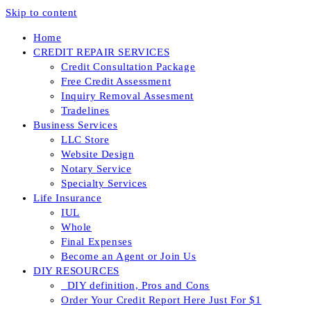
Skip to content
Home
CREDIT REPAIR SERVICES
Credit Consultation Package
Free Credit Assessment
Inquiry Removal Assesment
Tradelines
Business Services
LLC Store
Website Design
Notary Service
Specialty Services
Life Insurance
IUL
Whole
Final Expenses
Become an Agent or Join Us
DIY RESOURCES
_DIY definition, Pros and Cons
Order Your Credit Report Here Just For $1