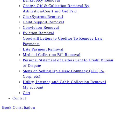
Bankruptcy Removal
Charge-Off & Collection Removal By
Arbitration/Court and Get Paid
ChexSystems Removal
Child Support Removal
Conviction Removal
Eviction Removal
Goodwill Letters to Creditor To Remove Late
Payments
Late Payment Removal
Medical Collection Bill Removal
Personal Statement of Letters Sent to Credit Bureau
of Dispute
Steps on Setting Up a New Company (LLC, S-
Corp, etc)
Utility, Internet, and Cable Collection Removal
My account
Cart
Contact
Book Consultation