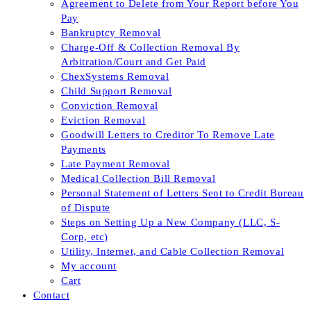
Agreement to Delete from Your Report before You
Pay
Bankruptcy Removal
Charge-Off & Collection Removal By
Arbitration/Court and Get Paid
ChexSystems Removal
Child Support Removal
Conviction Removal
Eviction Removal
Goodwill Letters to Creditor To Remove Late
Payments
Late Payment Removal
Medical Collection Bill Removal
Personal Statement of Letters Sent to Credit Bureau
of Dispute
Steps on Setting Up a New Company (LLC, S-
Corp, etc)
Utility, Internet, and Cable Collection Removal
My account
Cart
Contact