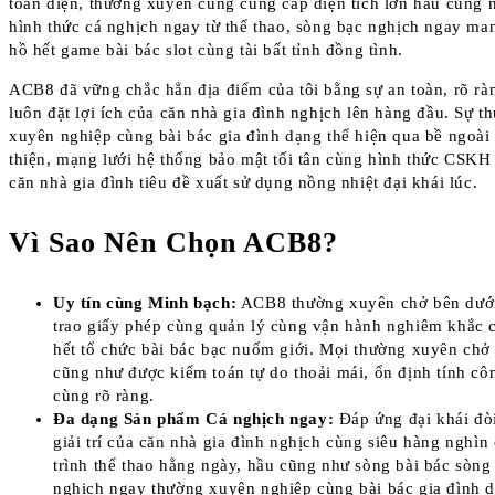
toàn diện, thường xuyên cung cung cấp diện tích lớn hầu cũng 
hình thức cá nghịch ngay từ thể thao, sòng bạc nghịch ngay ma
hồ hết game bài bác slot cùng tài bất tỉnh đồng tình.
ACB8 đã vững chắc hẳn địa điểm của tôi bằng sự an toàn, rõ rà
luôn đặt lợi ích của căn nhà gia đình nghịch lên hàng đầu. Sự t
xuyên nghiệp cùng bài bác gia đình dạng thể hiện qua bề ngoài
thiện, mạng lưới hệ thống bảo mật tối tân cùng hình thức CSKH
căn nhà gia đình tiêu đề xuất sử dụng nồng nhiệt đại khái lúc.
Vì Sao Nên Chọn ACB8?
Uy tín cùng Minh bạch:
ACB8 thường xuyên chở bên dướ
trao giấy phép cùng quản lý cùng vận hành nghiêm khắc 
hết tổ chức bài bác bạc nuốm giới. Mọi thường xuyên chở
cũng như được kiểm toán tự do thoải mái, ổn định tính cô
cùng rõ ràng.
Đa dạng Sản phẩm Cá nghịch ngay:
Đáp ứng đại khái đò
giải trí của căn nhà gia đình nghịch cùng siêu hàng nghì
trình thể thao hằng ngày, hầu cũng như sòng bài bác sòng
nghịch ngay thường xuyên nghiệp cùng bài bác gia đình 