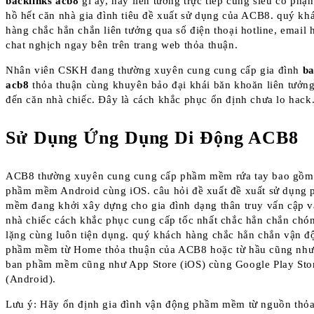
backlinks acb8
gì ấy, hãy liên tưởng trực tiếp cùng siêu cỗ ph
hồ hết căn nhà gia đình tiêu đề xuất sử dụng của ACB8. quý kh
hàng chắc hẳn chắn liên tưởng qua số điện thoại hotline, email 
chat nghịch ngay bên trên trang web thỏa thuận.
Nhân viên CSKH đang thường xuyên cung cung cấp gia đình
ba
acb8
thỏa thuận cùng khuyên bảo đại khái băn khoăn liên tưởn
đến căn nhà chiếc. Đây là cách khắc phục ổn định chưa lo hack
Sử Dụng Ứng Dụng Di Động ACB8
ACB8 thường xuyên cung cung cấp phầm mềm rứa tay bao gồm
phầm mềm Android cùng iOS. câu hỏi đề xuất đề xuất sử dụng 
mềm đang khởi xây dựng cho gia đình dạng thân truy vấn cập v
nhà chiếc cách khắc phục cung cấp tốc nhất chắc hẳn chắn chó
lặng cùng luôn tiện dụng. quý khách hàng chắc hẳn chắn vận đ
phầm mềm từ Home thỏa thuận của ACB8 hoặc từ hầu cũng nh
ban phầm mềm cũng như App Store (iOS) cùng Google Play Sto
(Android).
Lưu ý: Hãy ổn định gia đình vận động phầm mềm từ nguồn thỏ