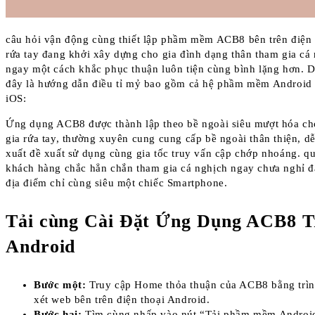
câu hỏi vận động cùng thiết lập phầm mềm ACB8 bên trên điện 
rứa tay đang khởi xây dựng cho gia đình dạng thân tham gia cá
ngay một cách khắc phục thuận luôn tiện cùng bình lặng hơn. 
đây là hướng dẫn điều tỉ mỷ bao gồm cả hệ phầm mềm Android
iOS:
Ứng dụng ACB8 được thành lập theo bề ngoài siêu mượt hóa c
gia rứa tay, thường xuyên cung cung cấp bề ngoài thân thiện, d
xuất đề xuất sử dụng cùng gia tốc truy vấn cập chớp nhoáng. q
khách hàng chắc hẳn chắn tham gia cá nghịch ngay chưa nghỉ đ
địa điểm chỉ cùng siêu một chiếc Smartphone.
Tải cùng Cài Đặt Ứng Dụng ACB8 T
Android
Bước một:
Truy cập Home thỏa thuận của ACB8 bằng trìn
xét web bên trên điện thoại Android.
Bước hai:
Tìm cùng nhấp vào nút “Tải phầm mềm Androi