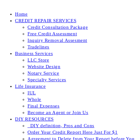
Home
CREDIT REPAIR SERVICES
Credit Consultation Package
Free Credit Assessment
Inquiry Removal Assesment
Tradelines
Business Services
LLC Store
Website Design
Notary Service
Specialty Services
Life Insurance
IUL
Whole
Final Expenses
Become an Agent or Join Us
DIY RESOURCES
_DIY definition, Pros and Cons
Order Your Credit Report Here Just For $1
Agreement to Delete from Your Report before You