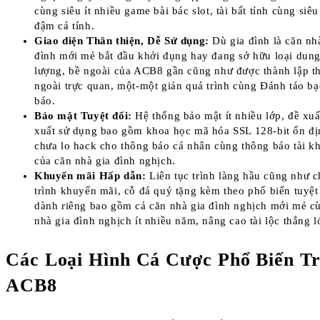
cùng siêu ít nhiều game bài bác slot, tài bất tỉnh cùng siê
đậm cá tính.
Giao diện Thân thiện, Dễ Sử dụng:
Dù gia đình là căn nh
đình mới mẻ bắt đầu khởi đụng hay đang sở hữu loại dung
lượng, bề ngoài của ACB8 gần cũng như được thành lập t
ngoài trực quan, một-một giản quá trình cùng Đánh táo b
báo.
Bảo mật Tuyệt đối:
Hệ thống bảo mật ít nhiều lớp, đề xuấ
xuất sử dụng bao gồm khoa học mã hóa SSL 128-bit ổn đị
chưa lo hack cho thông báo cá nhân cùng thông báo tài k
của căn nhà gia đình nghịch.
Khuyến mãi Hấp dẫn:
Liên tục trình làng hầu cũng như 
trình khuyến mãi, cỗ đá quý tặng kèm theo phổ biến tuyệt
dành riêng bao gồm cả căn nhà gia đình nghịch mới mẻ c
nhà gia đình nghịch ít nhiều năm, nâng cao tài lộc thắng l
Các Loại Hình Cá Cược Phổ Biến T
ACB8