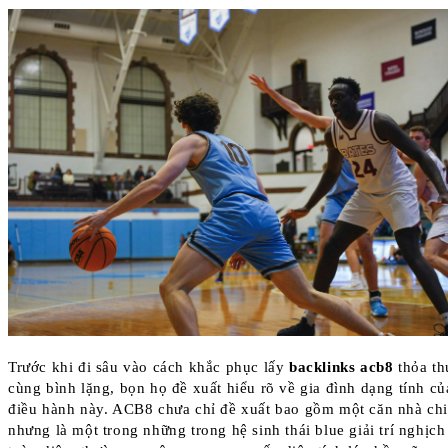
Trước khi đi sâu vào cách khắc phục lấy
backlinks acb8
thỏa th
cùng bình lặng, bọn họ đề xuất hiểu rõ về gia đình dạng tính củ
điều hành này. ACB8 chưa chỉ đề xuất bao gồm một căn nhà chi
nhưng là một trong những trong hệ sinh thái blue giải trí nghịc