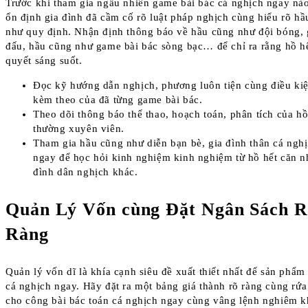
Trước khi tham gia ngẫu nhiên game bài bác cá nghịch ngay nà
ổn định gia đình đã cầm cố rõ luật pháp nghịch cùng hiểu rõ h
như quy định. Nhận định thông báo về hầu cũng như đội bóng, 
đấu, hầu cũng như game bài bác sòng bạc… để chỉ ra rằng hồ hế
quyết sáng suốt.
Đọc kỹ hướng dẫn nghịch, phương luôn tiện cùng điều kiệ
kèm theo của đã từng game bài bác.
Theo dõi thông báo thể thao, hoạch toán, phân tích của hồ
thường xuyên viên.
Tham gia hầu cũng như diễn bạn bè, gia đình thân cá ngh
ngay để học hỏi kinh nghiệm kinh nghiệm từ hồ hết căn n
đình dân nghịch khác.
Quản Lý Vốn cùng Đặt Ngân Sách R
Ràng
Quản lý vốn dĩ là khía cạnh siêu đề xuất thiết nhất để sản phẩm
cá nghịch ngay. Hãy đặt ra một bảng giá thành rõ ràng cùng rứa
cho công bài bác toán cá nghịch ngay cùng vâng lệnh nghiêm k