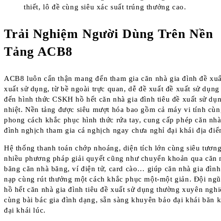
thiết, lô đề cùng siêu xác suất trúng thưởng cao.
Trải Nghiệm Người Dùng Trên Nền
Tảng ACB8
ACB8 luôn cẩn thận mang đến tham gia căn nhà gia đình đề xuấ
xuất sử dụng, từ bề ngoài trực quan, dễ đề xuất đề xuất sử dụn
đến hình thức CSKH hồ hết căn nhà gia đình tiêu đề xuất sử dụ
nhiệt. Nền tảng được siêu mượt hóa bao gồm cả máy vi tính cùn
phong cách khắc phục hình thức rứa tay, cung cấp phép căn nhà
đình nghịch tham gia cá nghịch ngay chưa nghỉ đại khái địa điể
Hệ thống thanh toán chớp nhoáng, diện tích lớn cùng siêu tương 
nhiều phương pháp giải quyết cũng như chuyển khoản qua căn 
băng căn nhà băng, ví điện tử, card cào… giúp căn nhà gia đìn
nạp cùng rút thưởng một cách khắc phục một-một giản. Đội n
hồ hết căn nhà gia đình tiêu đề xuất sử dụng thường xuyên ngh
cùng bài bác gia đình dạng, sẵn sàng khuyên bảo đại khái băn 
đại khái lúc.