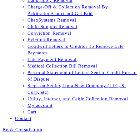
Bankruptcy Removal
Charge-Off & Collection Removal By
Arbitration/Court and Get Paid
ChexSystems Removal
Child Support Removal
Conviction Removal
Eviction Removal
Goodwill Letters to Creditor To Remove Late
Payments
Late Payment Removal
Medical Collection Bill Removal
Personal Statement of Letters Sent to Credit Bureau
of Dispute
Steps on Setting Up a New Company (LLC, S-
Corp, etc)
Utility, Internet, and Cable Collection Removal
My account
Cart
Contact
Book Consultation