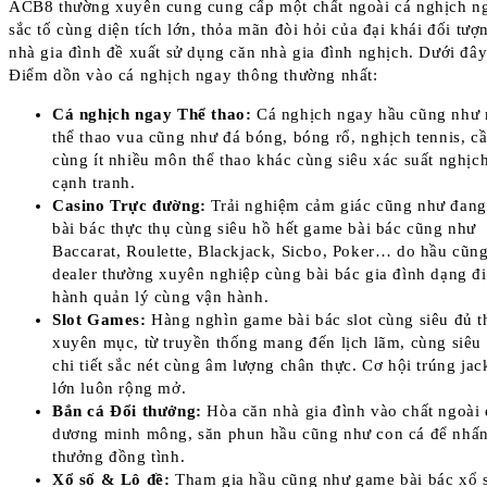
ACB8 thường xuyên cung cung cấp một chất ngoài cá nghịch n
sắc tố cùng diện tích lớn, thỏa mãn đòi hỏi của đại khái đối tượ
nhà gia đình đề xuất sử dụng căn nhà gia đình nghịch. Dưới đây
Điểm dồn vào cá nghịch ngay thông thường nhất:
Cá nghịch ngay Thể thao:
Cá nghịch ngay hầu cũng như
thể thao vua cũng như đá bóng, bóng rổ, nghịch tennis, cầ
cùng ít nhiều môn thể thao khác cùng siêu xác suất nghịc
cạnh tranh.
Casino Trực đường:
Trải nghiệm cảm giác cũng như đang
bài bác thực thụ cùng siêu hồ hết game bài bác cũng như
Baccarat, Roulette, Blackjack, Sicbo, Poker… do hầu cũn
dealer thường xuyên nghiệp cùng bài bác gia đình dạng đ
hành quản lý cùng vận hành.
Slot Games:
Hàng nghìn game bài bác slot cùng siêu đủ 
xuyên mục, từ truyền thống mang đến lịch lãm, cùng siêu
chi tiết sắc nét cùng âm lượng chân thực. Cơ hội trúng jac
lớn luôn rộng mở.
Bắn cá Đổi thưởng:
Hòa căn nhà gia đình vào chất ngoài 
dương minh mông, săn phun hầu cũng như con cá để nhấ
thưởng đồng tình.
Xổ số & Lô đề:
Tham gia hầu cũng như game bài bác xổ 