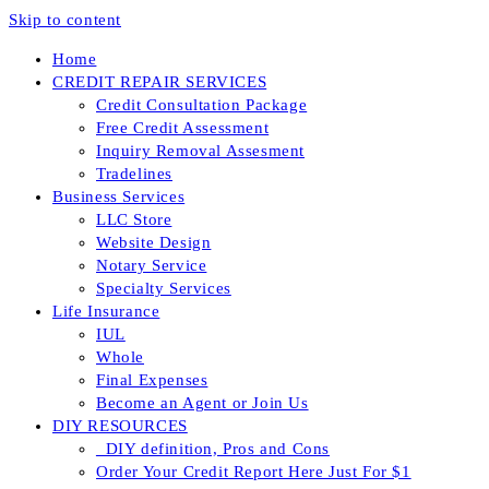
Skip to content
Home
CREDIT REPAIR SERVICES
Credit Consultation Package
Free Credit Assessment
Inquiry Removal Assesment
Tradelines
Business Services
LLC Store
Website Design
Notary Service
Specialty Services
Life Insurance
IUL
Whole
Final Expenses
Become an Agent or Join Us
DIY RESOURCES
_DIY definition, Pros and Cons
Order Your Credit Report Here Just For $1