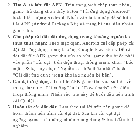
Tìm & sở hữu file APK:
Trên trang web chấp thừa nhận,
game thủ đang chọn thấy buton “Tải ứng dụng Android”
hoặc biểu tượng Android. Nhấn vào buton này để sở hữu
file APK (Android Package Kit) về trang bị của siêu nhiều
game thủ.
Cho phép cài đặt đặt ứng dụng trong khoảng nguồn ko
thừa thừa nhận:
Theo mặc định, Android chỉ cấp phép cài
đặt đặt ứng dụng trong khoảng Google Play Store. Để cài
đặt đặt file APK game thủ vừa sở hữu, game thủ buộc phải
vào phần “Cài đặt” trên điện thoại thông minh, chọn “Bảo
mật”, & bật tùy chọn “Nguồn ko thừa thừa nhận” hoặc
“Cài đặt ứng dụng trong khoảng nguồn kế bên”.
Cài đặt ứng dụng:
Tìm file APK game thủ vừa sở hữu về
trong thư mục “Tải xuống” hoặc “Downloads” trên điện
thoại thông minh. Nhấn vào file này để buổi đầu tiến trình
cài đặt đặt.
Hoàn tất cài đặt đặt:
Làm theo trả lời trên nền game để
hoàn thành tiến trình cài đặt đặt. Sau khi cài đặt đặt
ngừng, game thủ dường như mở ứng dụng & buổi đầu trải
nghiệm.