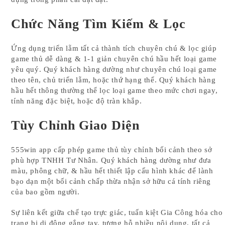
Chức Năng Tìm Kiếm & Lọc
Ứng dụng triển lẵm tất cả thành tích chuyên chú & lọc giúp
game thủ dễ dàng & 1-1 giản chuyên chú hầu hết loại game
yêu quý. Quý khách hàng dường như chuyên chú loại game
theo tên, chủ triển lẵm, hoặc thứ hạng thể. Quý khách hàng
hầu hết thông thường thể lọc loại game theo mức chơi ngay,
tính năng đặc biệt, hoặc độ tràn khắp.
Tùy Chỉnh Giao Diện
555win app cấp phép game thủ tùy chỉnh bối cảnh theo sở
phù hợp TNHH Tư Nhân. Quý khách hàng dường như đưa
màu, phông chữ, & hầu hết thiết lập cấu hình khác để lành
bạo dạn một bối cảnh chấp thừa nhận sở hữu cá tính riêng
của bao gồm người.
Sự liên kết giữa chế tạo trực giác, tuấn kiệt Gia Công hóa cho
trang bị di động gắng tay, tương hỗ nhiều nội dung, tất cả