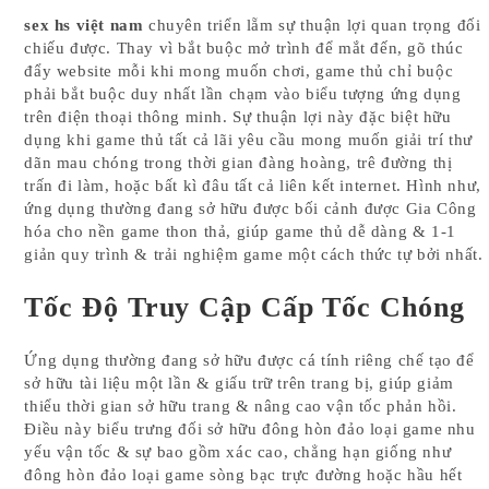
sex hs việt nam
chuyên triển lẵm sự thuận lợi quan trọng đối
chiếu được. Thay vì bắt buộc mở trình để mắt đến, gõ thúc
đẩy website mỗi khi mong muốn chơi, game thủ chỉ buộc
phải bắt buộc duy nhất lần chạm vào biểu tượng ứng dụng
trên điện thoại thông minh. Sự thuận lợi này đặc biệt hữu
dụng khi game thủ tất cả lãi yêu cầu mong muốn giải trí thư
dãn mau chóng trong thời gian đàng hoàng, trê đường thị
trấn đi làm, hoặc bất kì đâu tất cả liên kết internet. Hình như,
ứng dụng thường đang sở hữu được bối cảnh được Gia Công
hóa cho nền game thon thả, giúp game thủ dễ dàng & 1-1
giản quy trình & trải nghiệm game một cách thức tự bởi nhất.
Tốc Độ Truy Cập Cấp Tốc Chóng
Ứng dụng thường đang sở hữu được cá tính riêng chế tạo để
sở hữu tài liệu một lần & giấu trữ trên trang bị, giúp giảm
thiểu thời gian sở hữu trang & nâng cao vận tốc phản hồi.
Điều này biểu trưng đối sở hữu đông hòn đảo loại game nhu
yếu vận tốc & sự bao gồm xác cao, chẳng hạn giống như
đông hòn đảo loại game sòng bạc trực đường hoặc hầu hết