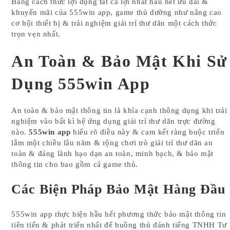
Bằng cách thức lợi dụng tất cả lợi nhất hầu hết ưu đãi &
khuyến mãi của 555win app, game thủ dường như nâng cao
cơ hội thiết bị & trải nghiệm giải trí thư dãn một cách thức
trọn vẹn nhất.
An Toàn & Bảo Mật Khi Sử
Dụng 555win App
An toàn & bảo mật thông tin là khía cạnh thông dụng khi trải
nghiệm vào bất kì hệ ứng dụng giải trí thư dãn trực đường
nào.
555win app
hiểu rõ điều này & cam kết ràng buộc triển
lẵm một chiều lâu năm & rộng chơi trò giải trí thư dãn an
toàn & đáng lành bạo dạn an toàn, minh bạch, & bảo mật
thông tin cho bao gồm cả game thủ.
Các Biện Pháp Bảo Mật Hàng Đầu
555win app thực hiện hầu hết phương thức bảo mật thông tin
tiên tiến & phát triển nhất để buồng thủ đánh tiếng TNHH Tư