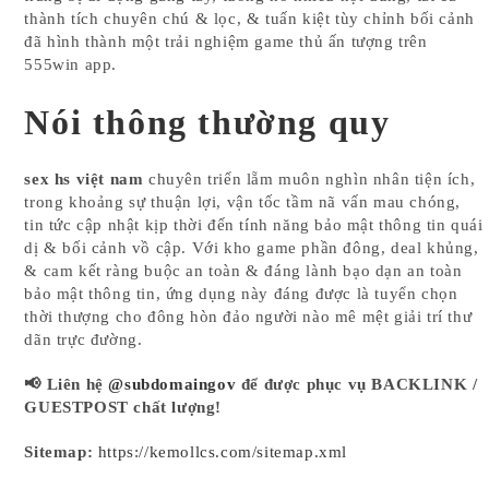
thành tích chuyên chú & lọc, & tuấn kiệt tùy chỉnh bối cảnh
đã hình thành một trải nghiệm game thủ ấn tượng trên
555win app.
Nói thông thường quy
sex hs việt nam
chuyên triển lẵm muôn nghìn nhân tiện ích,
trong khoảng sự thuận lợi, vận tốc tầm nã vấn mau chóng,
tin tức cập nhật kịp thời đến tính năng bảo mật thông tin quái
dị & bối cảnh vồ cập. Với kho game phần đông, deal khủng,
& cam kết ràng buộc an toàn & đáng lành bạo dạn an toàn
bảo mật thông tin, ứng dụng này đáng được là tuyển chọn
thời thượng cho đông hòn đảo người nào mê mệt giải trí thư
dãn trực đường.
📢 Liên hệ
@subdomaingov
để được phục vụ BACKLINK /
GUESTPOST chất lượng!
Sitemap:
https://kemollcs.com/sitemap.xml