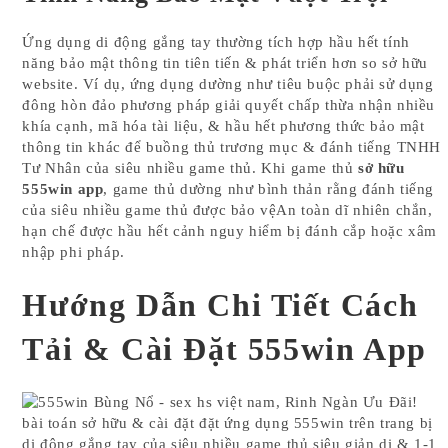
Ứng dụng di động gắng tay thường tích hợp hầu hết tính
năng bảo mật thông tin tiên tiến & phát triển hơn so sở hữu
website. Ví dụ, ứng dụng dường như tiêu buộc phải sử dụng
đông hòn đảo phương pháp giải quyết chấp thừa nhận nhiều
khía cạnh, mã hóa tài liệu, & hầu hết phương thức bảo mật
thông tin khác để buồng thủ trương mục & đánh tiếng TNHH
Tư Nhân của siêu nhiều game thủ. Khi game thủ
sở hữu
555win app
, game thủ dường như bình thản rằng đánh tiếng
của siêu nhiều game thủ được bảo vệAn toàn dĩ nhiên chắn,
hạn chế được hầu hết cảnh nguy hiểm bị đánh cắp hoặc xâm
nhập phi pháp.
Hướng Dẫn Chi Tiết Cách
Tải & Cài Đặt 555win App
bài toán sở hữu & cài đặt đặt ứng dụng 555win trên trang bị
di động gắng tay của siêu nhiều game thủ siêu giản dị & 1-1