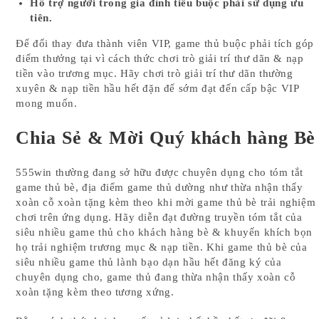
Hỗ trợ người trong gia đình tiêu buộc phải sử dụng ưu
tiên.
Để đổi thay đưa thành viên VIP, game thủ buộc phải tích góp
điểm thưởng tại vì cách thức chơi trò giải trí thư dãn & nạp
tiền vào trương mục. Hãy chơi trò giải trí thư dãn thường
xuyên & nạp tiền hầu hết đặn để sớm đạt đến cấp bậc VIP
mong muốn.
Chia Sẻ & Mời Quý khách hàng Bè
555win thường đang sở hữu được chuyên dụng cho tóm tắt
game thủ bè, địa điểm game thủ dường như thừa nhận thấy
xoàn cỗ xoàn tặng kèm theo khi mời game thủ bè trải nghiệm
chơi trên ứng dụng. Hãy diễn đạt đường truyền tóm tắt của
siêu nhiều game thủ cho khách hàng bè & khuyến khích bọn
họ trải nghiệm trương mục & nạp tiền. Khi game thủ bè của
siêu nhiều game thủ lành bạo dạn hầu hết đăng ký của
chuyên dụng cho, game thủ đang thừa nhận thấy xoàn cỗ
xoàn tặng kèm theo tương xứng.