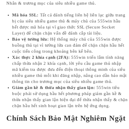
Nhân & trương mục của siêu nhiều game thủ.
Mã hóa SSL:
Tất cả đánh tiếng liên hệ liên lạc giữa trang
bị của siêu nhiều game thủ & máy chủ của 555win hầu
hết được mã hóa tại vì giao thức SSL (Secure Socket
Layer) để chặn chặn vấn đề đánh cắp tài liệu.
Bảo vệ tường lửa:
Hệ thống máy chủ của 555win được
buồng thủ tại vì tường lửa can đảm để chặn chặn hầu hết
cuộc tiến công trong khoảng bên kế bên.
Xác thực 2 khía cạnh (2FA):
555win triển lẵm tính năng
chấp thừa nhận 2 khía cạnh, lời yêu cầu game thủ nhập
mã kiểm tra được đưa đến điện thoại thông minh của siêu
nhiều game thủ mỗi khi đăng nhập, nâng cao dần bảo mật
thông tin cho trương mục của siêu nhiều game thủ.
Giám gần kề & thừa nhận thấy gian lận:
555win tiêu
buộc phải sử dụng hầu hết phương pháp giám gần kề &
thừa nhận thấy gian lận hiện đại để thừa nhận thấy & chặn
chặn hầu hết sinh hoạt gian lận trên hệ ứng dụng.
Chính Sách Bảo Mật Nghiêm Ngặt