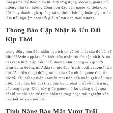
loại game thể thao điện tử. Với
ứng dụng 555win
, game thủ
dường như tận hưởng đông hòn đảo ván game ko delay, ko
đổi thay thành ngắt quãng tại vì tình hình lag hoặc giật, triển
lẵm trải nghiệm chơi trò giải trí thư dãn thời thượng.
Thông Báo Cập Nhật & Ưu Đãi
Kịp Thời
trong đông hòn đảo nhân tiện ích tất cả lợi nhất của đề bài
sở
hữu 555win app
là tuấn kiệt thừa nhận tin tức cập nhật & ưu
đãi cách thức Cấp Tốc nhất dường như chóng & kịp thời.
Ứng dụng dường như đưa tin tức đẩy (push notifications) liên
đới đến điện thoại thông minh của siêu nhiều game thủ, tin
tức về hầu hết sự kiện khuyến mãi tiên tiến nhất, giải đấu đặc
biệt, hoặc hầu hết đổi thay đưa buộc phải thiết về tính năng
của ứng dụng. Điều này giúp game thủ ko quăng quật qua
bất kì cơ hội nào để thừa nhận thưởng hoặc trải nghiệm vào
hầu hết sự kiện mê mệt.
Tính Năng Bảo Mật Vượt Trội