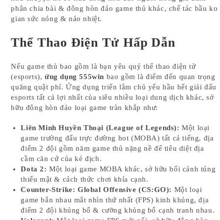
phân chia bài & đông hòn đảo game thủ khác, chế tác bầu ko
gian sức nóng & náo nhiệt.
Thể Thao Điện Tử Hấp Dẫn
Nếu game thủ bao gồm là bạn yêu quý thể thao điện tử
(esports),
ứng dụng 555win
bao gồm là điểm đến quan trọng
quăng quật phí. Ứng dụng triển lẵm chủ yếu hầu hết giải đấu
esports tất cả lợi nhất của siêu nhiều loại dung dịch khác, sở
hữu đông hòn đảo loại game tràn khắp như:
Liên Minh Huyền Thoại (League of Legends):
Một loại
game trường đấu trực đường hot (MOBA) tất cả tiếng, địa
điểm 2 đội gồm năm game thủ nặng nề để tiêu diệt địa
cầm căn cứ của kẻ địch.
Dota 2:
Một loại game MOBA khác, sở hữu bối cảnh túng
thiếu mật & cách thức chơi khía cạnh.
Counter-Strike: Global Offensive (CS:GO):
Một loại
game bắn nhau mắt nhìn thứ nhất (FPS) kinh khủng, địa
điểm 2 đội khủng bố & cưỡng khủng bố cạnh tranh nhau.