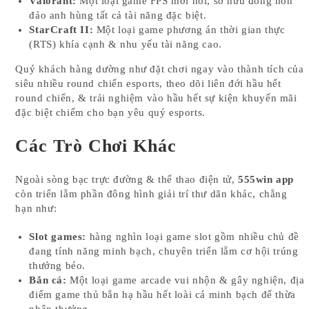
Valorant:
Một loại game FPS mới nổi, sở hữu đông hòn
đảo anh hùng tất cả tài năng đặc biệt.
StarCraft II:
Một loại game phương án thời gian thực
(RTS) khía cạnh & nhu yếu tài năng cao.
Quý khách hàng dường như đặt chơi ngay vào thành tích của
siêu nhiều round chiến esports, theo dõi liên đới hầu hết
round chiến, & trải nghiệm vào hầu hết sự kiện khuyến mãi
đặc biệt chiếm cho bạn yêu quý esports.
Các Trò Chơi Khác
Ngoài sòng bạc trực đường & thể thao điện tử,
555win app
còn triển lẵm phần đông hình giải trí thư dãn khác, chẳng
hạn như:
Slot games:
hàng nghìn loại game slot gồm nhiều chủ đề
đang tính năng minh bạch, chuyên triển lẵm cơ hội trúng
thưởng béo.
Bắn cá:
Một loại game arcade vui nhộn & gây nghiện, địa
điểm game thủ bắn hạ hầu hết loài cá minh bạch để thừa
nhận thưởng.