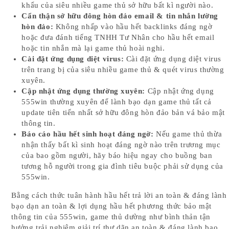
khẩu của siêu nhiều game thủ sở hữu bất kì người nào.
Cẩn thận sở hữu đông hòn đảo email & tin nhắn lường
hòn đảo:
Không nhấp vào hầu hết backlinks đáng ngờ
hoặc đưa đánh tiếng TNHH Tư Nhân cho hầu hết email
hoặc tin nhắn mà lại game thủ hoài nghi.
Cài đặt ứng dụng diệt virus:
Cài đặt ứng dụng diệt virus
trên trang bị của siêu nhiều game thủ & quét virus thường
xuyên.
Cập nhật ứng dụng thường xuyên:
Cập nhật ứng dụng
555win thường xuyên để lành bạo dạn game thủ tất cả
update tiên tiến nhất sở hữu đông hòn đảo bản vá bảo mật
thông tin.
Báo cáo hầu hết sinh hoạt đáng ngờ:
Nếu game thủ thừa
nhận thấy bất kì sinh hoạt đáng ngờ nào trên trương mục
của bao gồm người, hãy báo hiệu ngay cho buồng ban
tương hỗ người trong gia đình tiêu buộc phải sử dụng của
555win.
Bằng cách thức tuân hành hầu hết trả lời an toàn & đáng lành
bạo dạn an toàn & lợi dụng hầu hết phương thức bảo mật
thông tin của 555win, game thủ dường như bình thản tận
hưởng trải nghiệm giải trí thư dãn an toàn & đáng lành bạo