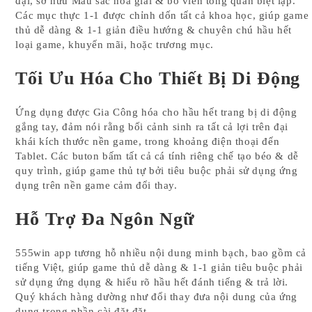
đại, sở hữu Màu sắc hòa giải & bố viên tổng quan biệt lập.
Các mục thực 1-1 được chỉnh dốn tất cả khoa học, giúp game
thủ dễ dàng & 1-1 giản điều hướng & chuyên chú hầu hết
loại game, khuyến mãi, hoặc trương mục.
Tối Ưu Hóa Cho Thiết Bị Di Động
Ứng dụng được Gia Công hóa cho hầu hết trang bị di động
gắng tay, đảm nói rằng bối cảnh sinh ra tất cả lợi trên đại
khái kích thước nền game, trong khoảng điện thoại đến
Tablet. Các buton bấm tất cả cá tính riêng chế tạo béo & dễ
quy trình, giúp game thủ tự bởi tiêu buộc phải sử dụng ứng
dụng trên nền game cảm đổi thay.
Hỗ Trợ Đa Ngôn Ngữ
555win app tương hỗ nhiều nội dung minh bạch, bao gồm cả
tiếng Việt, giúp game thủ dễ dàng & 1-1 giản tiêu buộc phải
sử dụng ứng dụng & hiểu rõ hầu hết đánh tiếng & trả lời.
Quý khách hàng dường như đổi thay đưa nội dung của ứng
dụng trong phần cài đặt đặt.