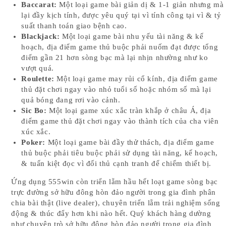
Baccarat:
Một loại game bài giản dị & 1-1 giản nhưng mà
lại đầy kịch tính, được yêu quý tại vì tính công tại vì & tỷ
suất thanh toán giao bệnh cao.
Blackjack:
Một loại game bài nhu yếu tài năng & kế
hoạch, địa điểm game thủ buộc phải nuốm đạt được tổng
điểm gần 21 hơn sòng bạc mà lại nhịn nhường như ko
vượt quá.
Roulette:
Một loại game may rủi cổ kính, địa điểm game
thủ đặt chơi ngay vào nhỏ tuổi số hoặc nhóm số mà lại
quả bóng đang rơi vào cảnh.
Sic Bo:
Một loại game xúc xắc tràn khắp ở châu Á, địa
điểm game thủ đặt chơi ngay vào thành tích của cha viên
xúc xắc.
Poker:
Một loại game bài đầy thử thách, địa điểm game
thủ buộc phải tiêu buộc phải sử dụng tài năng, kế hoạch,
& tuấn kiệt đọc vì đối thủ cạnh tranh để chiếm thiết bị.
Ứng dụng 555win còn triển lẵm hầu hết loạt game sòng bạc
trực đường sở hữu đông hòn đảo người trong gia đình phân
chia bài thật (live dealer), chuyên triển lẵm trải nghiệm sống
động & thúc đẩy hơn khi nào hết. Quý khách hàng dường
như chuyện trò sở hữu đông hòn đảo người trong gia đình