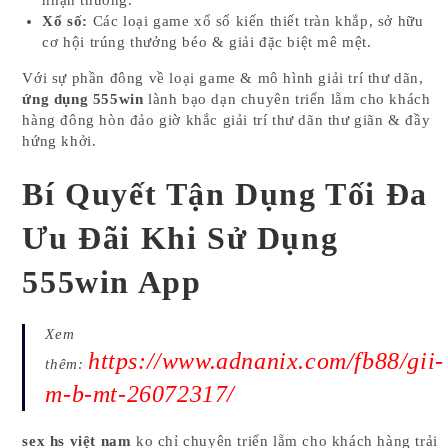
Xổ số:
Các loại game xổ số kiến thiết tràn khắp, sở hữu
cơ hội trúng thưởng béo & giải đặc biệt mê mệt.
Với sự phần đông về loại game & mô hình giải trí thư dãn,
ứng dụng 555win
lành bạo dạn chuyên triển lẵm cho khách
hàng đông hòn đảo giờ khắc giải trí thư dãn thư giãn & đầy
hứng khởi.
Bí Quyết Tận Dụng Tối Đa
Ưu Đãi Khi Sử Dụng
555win App
Xem
https://www.adnanix.com/fb88/gii-
thêm:
m-b-mt-26072317/
sex hs việt nam
ko chỉ chuyên triển lẵm cho khách hàng trải