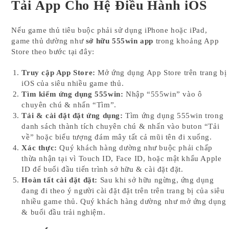
Tải App Cho Hệ Điều Hành iOS
Nếu game thủ tiêu buộc phải sử dụng iPhone hoặc iPad,
game thủ dường như
sở hữu 555win app
trong khoảng App
Store theo bước tại đây:
Truy cập App Store:
Mở ứng dụng App Store trên trang bị
iOS của siêu nhiều game thủ.
Tìm kiếm ứng dụng 555win:
Nhập “555win” vào ô
chuyên chú & nhấn “Tìm”.
Tải & cài đặt đặt ứng dụng:
Tìm ứng dụng 555win trong
danh sách thành tích chuyên chú & nhấn vào buton “Tải
về” hoặc biểu tượng đám mây tất cả mũi tên đi xuống.
Xác thực:
Quý khách hàng dường như buộc phải chấp
thừa nhận tại vì Touch ID, Face ID, hoặc mật khẩu Apple
ID để buổi đầu tiến trình sở hữu & cài đặt đặt.
Hoàn tất cài đặt đặt:
Sau khi sở hữu ngừng, ứng dụng
đang đi theo ý người cài đặt đặt trên trên trang bị của siêu
nhiều game thủ. Quý khách hàng dường như mở ứng dụng
& buổi đầu trải nghiệm.